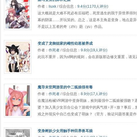
作者：
liuxk
/ 综合信息：
9.4分(1170人评分)
这大概就是大难不死必有后福吧，死里逃生的我于异世界得到
幕的阴谋……开玩笑的。总之，这是本主角是变身，地点是异
不是以上五者的奇（zhi）葩（yu）作品。
变成了龙御姐家的雌性幼崽被养成
作者：
作死者
/ 综合信息：
9.8分(19人评分)
此坑不重开，因为sf网的规则，会在原版那边修文重置，请见
魔导末世网游里的中二狐娘很有毒
作者：
作死者
/ 综合信息：
8.9分(17人评分)
在魔法枪械VR网游中变身萌妹，捡到最强中二狐娘被强吻？
婆？加入美少女百合公会？游戏中的风气很♀开♀放？事后，
戏之外现实中自己也变成了萌妹？（官方，验证问题答案是作
变身树妖少女用触手种田养兽耳娘