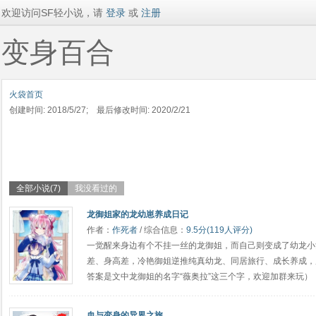
欢迎访问SF轻小说，请
登录
或
注册
变身百合
火袋首页
创建时间: 2018/5/27; 最后修改时间: 2020/2/21
全部小说(7)
我没看过的
龙御姐家的龙幼崽养成日记
作者：
作死者
/ 综合信息：
9.5分(119人评分)
一觉醒来身边有个不挂一丝的龙御姐，而自己则变成了幼龙小
差、身高差，冷艳御姐逆推纯真幼龙、同居旅行、成长养成，
答案是文中龙御姐的名字“薇奥拉”这三个字，欢迎加群来玩）
血与变身的异界之旅