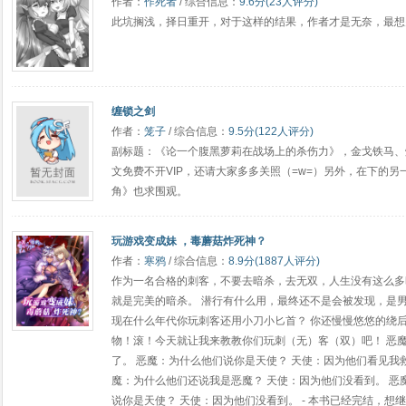
作者：
作死者
/ 综合信息：
9.6分(23人评分)
此坑搁浅，择日重开，对于这样的结果，作者才是无奈，最想哭的
缠锁之剑
作者：
笼子
/ 综合信息：
9.5分(122人评分)
副标题：《论一个腹黑萝莉在战场上的杀伤力》，金戈铁马、
文免费不开VIP，还请大家多多关照（=w=）另外，在下的
角》也求围观。
玩游戏变成妹 ，毒蘑菇炸死神？
作者：
寒鸦
/ 综合信息：
8.9分(1887人评分)
作为一名合格的刺客，不要去暗杀，去无双，人生没有这么多
就是完美的暗杀。 潜行有什么用，最终还不是会被发现，是
现在什么年代你玩刺客还用小刀小匕首？ 你还慢慢悠悠的绕
物！滚！今天就让我来教教你们玩刺（无）客（双）吧！ 恶
了。 恶魔：为什么他们说你是天使？ 天使：因为他们看见我救
魔：为什么他们还说我是恶魔？ 天使：因为他们没看到。 恶
说你是天使？ 天使：因为他们没看到。 - 本书已经完结，想