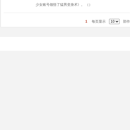
少女账号领悟了猛男变身术》。 （）
1
每页显示
部作