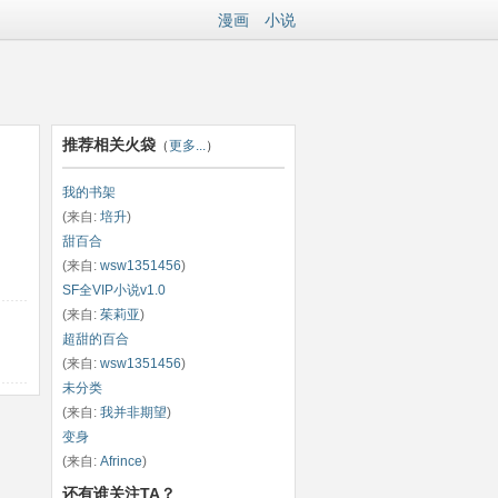
漫画
小说
推荐相关火袋
（
更多...
）
我的书架
(来自:
培升
)
甜百合
(来自:
wsw1351456
)
SF全VIP小说v1.0
(来自:
茱莉亚
)
超甜的百合
(来自:
wsw1351456
)
未分类
(来自:
我并非期望
)
变身
(来自:
Afrince
)
还有谁关注TA？