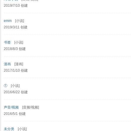
2019/7/10 创建
emm
[小说]
2019/3/11 创建
书签
[小说]
2018/8/3 创建
漫画
[漫画]
2017/1/10 创建
①
[小说]
2016/6/22 创建
声音/视频
[音频/视频]
2016/5/1 创建
未分类
[小说]