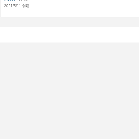
2021/5/11 创建