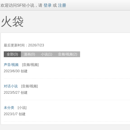
欢迎访问SF轻小说，请
登录
或
注册
火袋
最后更新时间：2026/7/23
全部(3)
漫画(0)
小说(1)
音频/视频(2)
声音/视频
[音频/视频]
2023/6/30 创建
对话小说
[音频/视频]
2023/5/27 创建
未分类
[小说]
2023/1/7 创建