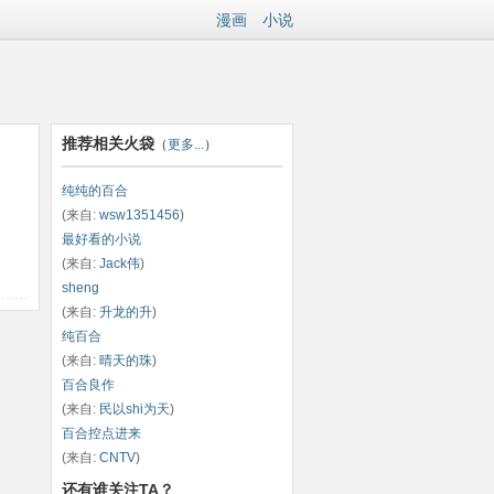
漫画
小说
推荐相关火袋
（
更多...
）
纯纯的百合
(来自:
wsw1351456
)
最好看的小说
(来自:
Jack伟
)
sheng
(来自:
升龙的升
)
纯百合
(来自:
晴天的珠
)
百合良作
(来自:
民以shi为天
)
百合控点进来
(来自:
CNTV
)
还有谁关注TA？