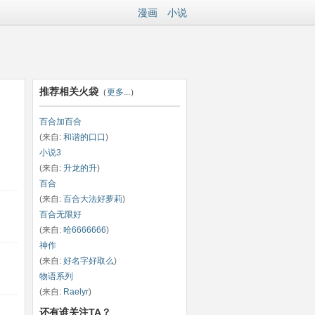
漫画
小说
推荐相关火袋
（
更多...
）
百合加百合
(来自:
和谐的口口
)
小说3
(来自:
升龙的升
)
百合
(来自:
百合大法好萝莉
)
百合无限好
(来自:
哈6666666
)
神作
(来自:
好名字好取么
)
物语系列
(来自:
Raelyr
)
还有谁关注TA？