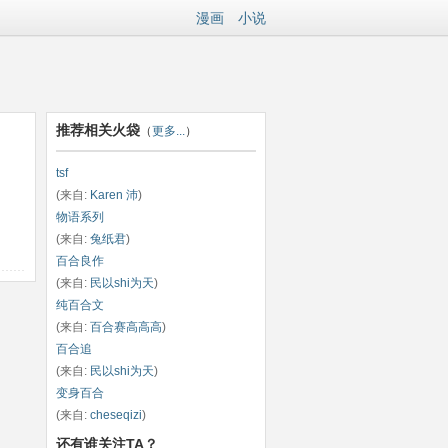
漫画
小说
推荐相关火袋
（
更多...
）
tsf
(来自:
Karen 沛
)
物语系列
(来自:
兔纸君
)
百合良作
(来自:
民以shi为天
)
纯百合文
(来自:
百合赛高高高
)
百合追
(来自:
民以shi为天
)
变身百合
(来自:
cheseqizi
)
还有谁关注TA？