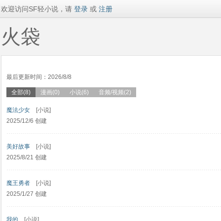
欢迎访问SF轻小说，请
登录
或
注册
火袋
最后更新时间：2026/8/8
全部(8)
漫画(0)
小说(6)
音频/视频(2)
魔法少女
[小说]
2025/12/6 创建
美好故事
[小说]
2025/8/21 创建
魔王勇者
[小说]
2025/1/27 创建
我的
[小说]