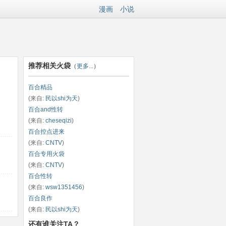
漫画
小说
推荐相关火袋
（
更多...
）
百合精品
(来自:
民以shi为天
)
百合and性转
(来自:
cheseqizi
)
百合控点进来
(来自:
CNTV
)
百合专用火袋
(来自:
CNTV
)
百合性转
(来自:
wsw1351456
)
百合良作
(来自:
民以shi为天
)
还有谁关注TA？