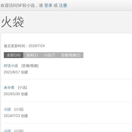
欢迎访问SF轻小说，请
登录
或
注册
火袋
最后更新时间：2026/7/24
全部(10)
漫画(1)
小说(7)
音频/视频(2)
对话小说
[音频/视频]
2021/6/17 创建
未分类
[小说]
2019/1/30 创建
小說
[小说]
2018/7/13 创建
小說
[小说]