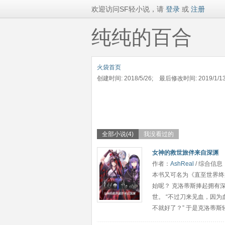
欢迎访问SF轻小说，请
登录
或
注册
纯纯的百合
火袋首页
创建时间: 2018/5/26; 最后修改时间: 2019/1/1
全部小说(4)
我没看过的
女神的救世旅伴来自深渊
作者：
AshReal
/ 综合信息
本书又可名为《直至世界终
始呢？ 克洛蒂斯捧起拥有
世。 “不过刀来见血，因为
不就好了？” 于是克洛蒂斯