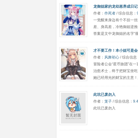
龙御姐家的龙幼崽养成日记
作者：
作死者
/ 综合信息：
一觉醒来身边有个不挂一丝
差、身高差，冷艳御姐逆推
答案是文中龙御姐的名字“
才不要工作！本小姐可是会
作者：
风舞初心
/ 综合信息
冒险者公会“星币旅团”在
治愈术士，终于把财宝坐吃
她已经用光的财宝的主意！
此坑已废勿入
作者：
笼子
/ 综合信息：
9.
此坑已废勿入