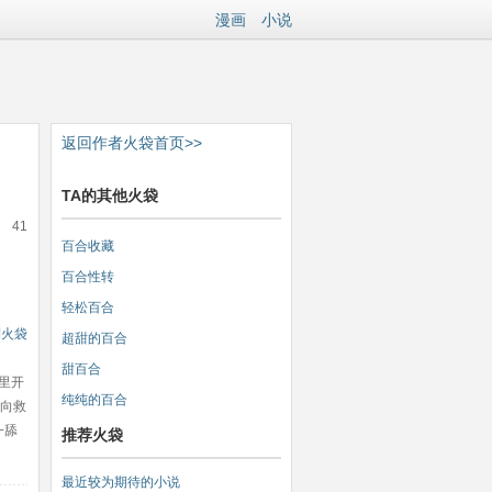
漫画
小说
返回作者火袋首页>>
TA的其他火袋
41
百合收藏
百合性转
轻松百合
到火袋
超甜的百合
甜百合
里开
纯纯的百合
走向救
一舔
推荐火袋
最近较为期待的小说