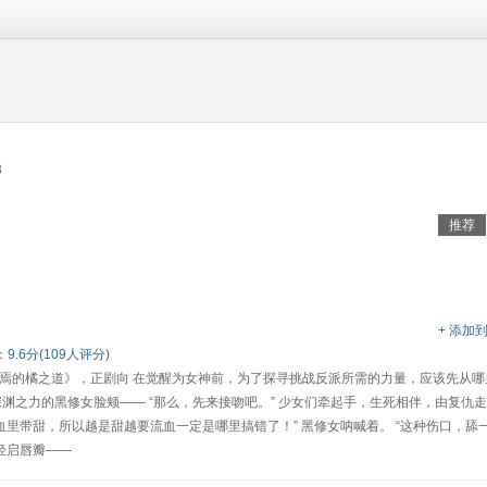
3
推荐
+ 添加
：
9.6分(109人评分)
焉的橘之道》，正剧向 在觉醒为女神前，为了探寻挑战反派所需的力量，应该先从哪
深渊之力的黑修女脸颊—— “那么，先来接吻吧。” 少女们牵起手，生死相伴，由复仇
血里带甜，所以越是甜越要流血一定是哪里搞错了！” 黑修女呐喊着。 “这种伤口，舔
轻启唇瓣——