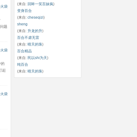
(来自:
回眸一笑百妹疯
)
到火袋
变身百合
(来自:
cheseqizi
)
龄
sheng
证问题
(来自:
升龙的升
)
百合不虐无雷
(来自:
晴天的珠
)
到火袋
百合精品
(来自:
民以shi为天
)
中的
纯百合
打起
(来自:
晴天的珠
)
到火袋