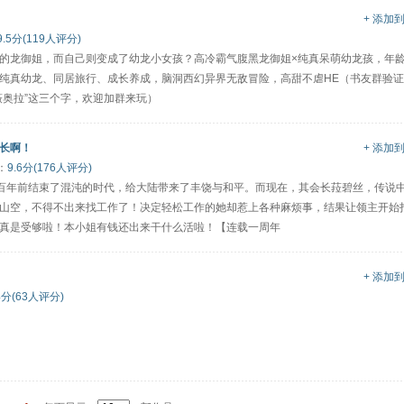
+ 添加
9.5分(119人评分)
的龙御姐，而自己则变成了幼龙小女孩？高冷霸气腹黑龙御姐×纯真呆萌幼龙孩，年
纯真幼龙、同居旅行、成长养成，脑洞西幻异界无敌冒险，高甜不虐HE（书友群验
薇奥拉”这三个字，欢迎加群来玩）
长啊！
+ 添加
：
9.6分(176人评分)
一百年前结束了混沌的时代，给大陆带来了丰饶与和平。而现在，其会长菈碧丝，传说
山空，不得不出来找工作了！决定轻松工作的她却惹上各种麻烦事，结果让领主开始
真是受够啦！本小姐有钱还出来干什么活啦！【连载一周年
+ 添加
4分(63人评分)