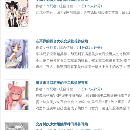
作者：
作死者
/ 综合信息：
9.8分(19人评分)
此坑不重开，因为sf网的规则，会在原版那边修文重置，请见
在冥界的百合女校变成校花养猫娘
作者：
作死者
/ 综合信息：
9.1分(21人评分)
车祸死后没穿越异界，却死到了满是美少女而没男人的奇异冥
小天使？在冥界百合女校成为校花，被全校女生追着求双|修
虚构（官方，验证问题答案是作者另一篇文中女主的名字：“薇
魔导末世网游里的中二狐娘很有毒
作者：
作死者
/ 综合信息：
8.9分(17人评分)
在魔法枪械VR网游中变身萌妹，捡到最强中二狐娘被强吻？
婆？加入美少女百合公会？游戏中的风气很♀开♀放？事后，
戏之外现实中自己也变成了萌妹？（官方，验证问题答案是作
变身树妖少女用触手种田养兽耳娘