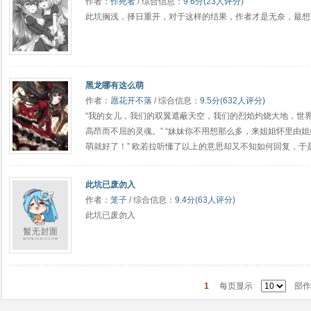
作者：
作死者
/ 综合信息：
9.6分(23人评分)
此坑搁浅，择日重开，对于这样的结果，作者才是无奈，最想哭的
黑龙哪有这么萌
作者：
愿花开不落
/ 综合信息：
9.5分(632人评分)
“我的女儿，我们的双翼遮蔽天空，我们的烈焰灼烧大地，世
高昂而不屈的灵魂。” “妹妹你不用想那么多，来姐姐怀里由姐
萌就好了！” 欧若拉听懂了以上的意思却又不知如何回复，于是原地
此坑已废勿入
作者：
笼子
/ 综合信息：
9.4分(63人评分)
此坑已废勿入
1
每页显示
部作