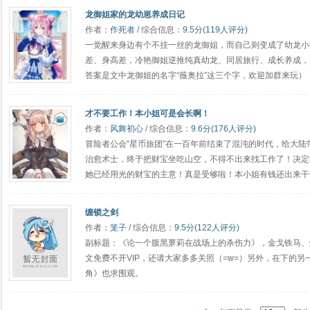
龙御姐家的龙幼崽养成日记
作者：
作死者
/ 综合信息：
9.5分(119人评分)
一觉醒来身边有个不挂一丝的龙御姐，而自己则变成了幼龙小
差、身高差，冷艳御姐逆推纯真幼龙、同居旅行、成长养成，
答案是文中龙御姐的名字“薇奥拉”这三个字，欢迎加群来玩）
才不要工作！本小姐可是会长啊！
作者：
风舞初心
/ 综合信息：
9.6分(176人评分)
冒险者公会“星币旅团”在一百年前结束了混沌的时代，给大
治愈术士，终于把财宝坐吃山空，不得不出来找工作了！决定
她已经用光的财宝的主意！真是受够啦！本小姐有钱还出来干
缠锁之剑
作者：
笼子
/ 综合信息：
9.5分(122人评分)
副标题：《论一个腹黑萝莉在战场上的杀伤力》，金戈铁马、
文免费不开VIP，还请大家多多关照（=w=）另外，在下的
角》也求围观。