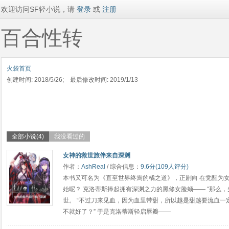
欢迎访问SF轻小说，请
登录
或
注册
百合性转
火袋首页
创建时间: 2018/5/26; 最后修改时间: 2019/1/13
全部小说(4)
我没看过的
女神的救世旅伴来自深渊
作者：
AshReal
/ 综合信息：
9.6分(109人评分)
本书又可名为《直至世界终焉的橘之道》，正剧向 在觉醒为
始呢？ 克洛蒂斯捧起拥有深渊之力的黑修女脸颊—— “那么
世。 “不过刀来见血，因为血里带甜，所以越是甜越要流血一定
不就好了？” 于是克洛蒂斯轻启唇瓣——