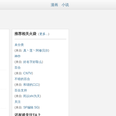
漫画
小说
推荐相关火袋
（
更多...
）
未分类
(来自:
真丶莲丶阿修贝尔
)
神作
(来自:
好名字好取么
)
百合
(来自:
CNTV
)
不错的百合
(来自:
和谐的口口
)
百合支持
(来自:
民以shi为天
)
关注
(来自:
SF编辑 SG
)
还有谁关注TA？