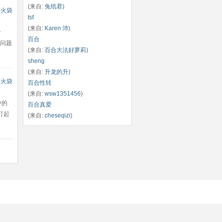
(来自:
兔纸君
)
到火袋
tsf
(来自:
Karen 沛
)
龄
百合
证问题
(来自:
百合大法好萝莉
)
sheng
(来自:
升龙的升
)
到火袋
百合性转
(来自:
wsw1351456
)
中的
百合真爱
打起
(来自:
cheseqizi
)