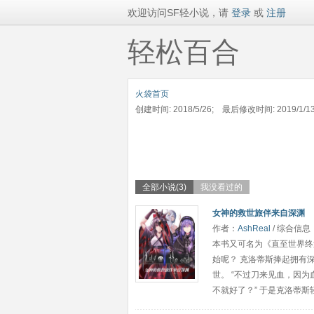
欢迎访问SF轻小说，请
登录
或
注册
轻松百合
火袋首页
创建时间: 2018/5/26; 最后修改时间: 2019/1/1
全部小说(3)
我没看过的
女神的救世旅伴来自深渊
作者：
AshReal
/ 综合信息
本书又可名为《直至世界终
始呢？ 克洛蒂斯捧起拥有
世。 “不过刀来见血，因为
不就好了？” 于是克洛蒂斯