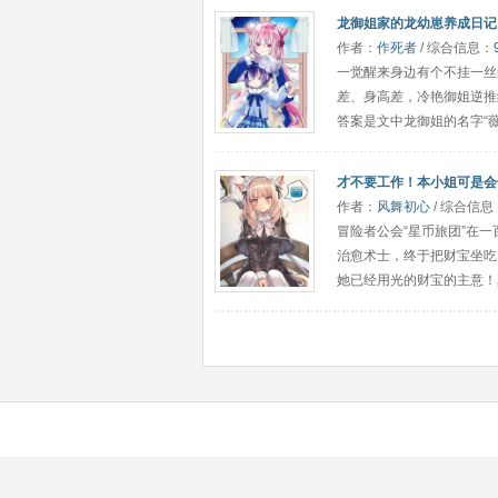
龙御姐家的龙幼崽养成日记
作者：
作死者
/ 综合信息：
一觉醒来身边有个不挂一丝
差、身高差，冷艳御姐逆推
答案是文中龙御姐的名字“
才不要工作！本小姐可是会
作者：
风舞初心
/ 综合信息
冒险者公会“星币旅团”在
治愈术士，终于把财宝坐吃
她已经用光的财宝的主意！