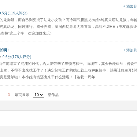
+ 添加
9.5分(119人评分)
的龙御姐，而自己则变成了幼龙小女孩？高冷霸气腹黑龙御姐×纯真呆萌幼龙孩，年
纯真幼龙、同居旅行、成长养成，脑洞西幻异界无敌冒险，高甜不虐HE（书友群验
薇奥拉”这三个字，欢迎加群来玩）
长啊！
+ 添加
：
9.6分(176人评分)
一百年前结束了混沌的时代，给大陆带来了丰饶与和平。而现在，其会长菈碧丝，传说
山空，不得不出来找工作了！决定轻松工作的她却惹上各种麻烦事，结果让领主开始
真是受够啦！本小姐有钱还出来干什么活啦！【连载一周年
1
每页显示
部作品