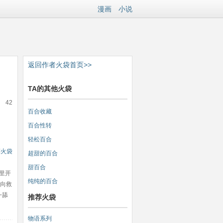
漫画
小说
返回作者火袋首页>>
TA的其他火袋
42
百合收藏
百合性转
轻松百合
到火袋
超甜的百合
甜百合
里开
纯纯的百合
走向救
一舔
推荐火袋
物语系列