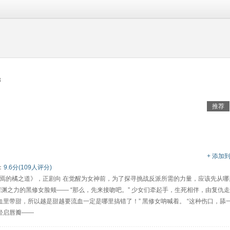
3
推荐
+ 添加
：
9.6分(109人评分)
焉的橘之道》，正剧向 在觉醒为女神前，为了探寻挑战反派所需的力量，应该先从哪
深渊之力的黑修女脸颊—— “那么，先来接吻吧。” 少女们牵起手，生死相伴，由复仇
血里带甜，所以越是甜越要流血一定是哪里搞错了！” 黑修女呐喊着。 “这种伤口，舔
轻启唇瓣——