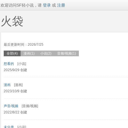
欢迎访问SF轻小说，请
登录
或
注册
火袋
最后更新时间：2026/7/25
全部(4)
漫画(1)
小说(2)
音频/视频(1)
想看的
[小说]
2025/9/29 创建
漫画
[漫画]
2023/10/9 创建
声音/视频
[音频/视频]
2022/8/22 创建
未分类
[小说]