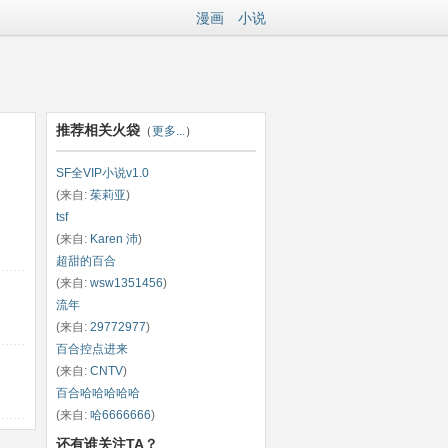
漫画
小说
推荐相关火袋
（
更多...
）
SF全VIP小说v1.0
(来自:
茱莉亚
)
tsf
(来自:
Karen 沛
)
超甜的百合
(来自:
wsw1351456
)
流年
(来自:
29772977
)
百合控点进来
(来自:
CNTV
)
百合哈哈哈哈哈
(来自:
哈6666666
)
还有谁关注TA？