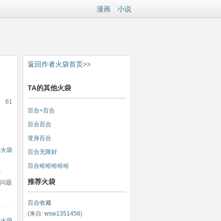
漫画
小说
返回作者火袋首页>>
TA的其他火袋
61
百合+百合
百合百合
变身百合
到火袋
百合无限好
百合哈哈哈哈哈
龄
推荐火袋
证问题
百合收藏
(来自:
wsw1351456
)
到火袋